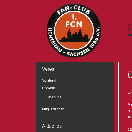
1
Wi
Verein
Ü
Vorstand
Chronik
Di
Über uns
Al
Mitgliedschaft
ru
Au
Aktuelles
19