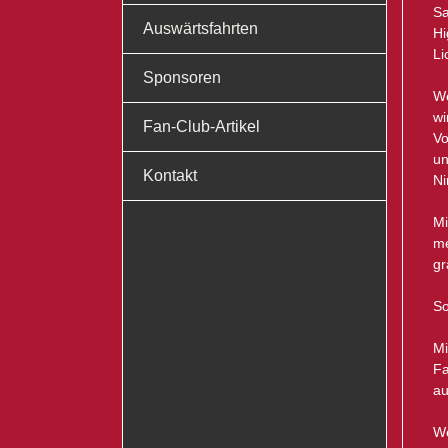
Sa
Auswärtsfahrten
Hi
Li
Sponsoren
We
wi
Fan-Club-Artikel
Vo
un
Kontakt
Ni
Mi
me
gr
So
Mi
Fa
au
We