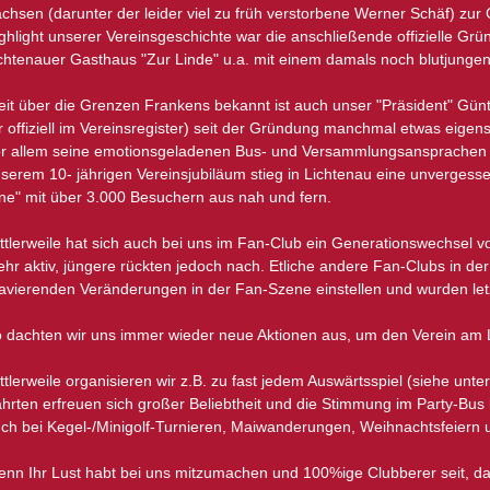
chsen (darunter der leider viel zu früh verstorbene Werner Schäf) zu
ghlight unserer Vereinsgeschichte war die anschließende offizielle Gr
chtenauer Gasthaus "Zur Linde" u.a. mit einem damals noch blutjungen
it über die Grenzen Frankens bekannt ist auch unser "Präsident" Günth
r offiziell im Vereinsregister) seit der Gründung manchmal etwas eigens
r allem seine emotionsgeladenen Bus- und Versammlungsansprachen s
serem 10- jährigen Vereinsjubiläum stieg in Lichtenau eine unverges
ne" mit über 3.000 Besuchern aus nah und fern.
ttlerweile hat sich auch bei uns im Fan-Club ein Generationswechsel vol
hr aktiv, jüngere rückten jedoch nach. Etliche andere Fan-Clubs in de
avierenden Veränderungen in der Fan-Szene einstellen und wurden letz
 dachten wir uns immer wieder neue Aktionen aus, um den Verein am 
ttlerweile organisieren wir z.B. zu fast jedem Auswärtsspiel (siehe unt
hrten erfreuen sich großer Beliebtheit und die Stimmung im Party-Bus
ch bei Kegel-/Minigolf-Turnieren, Maiwanderungen, Weihnachtsfeiern u.
nn Ihr Lust habt bei uns mitzumachen und 100%ige Clubberer seit, d