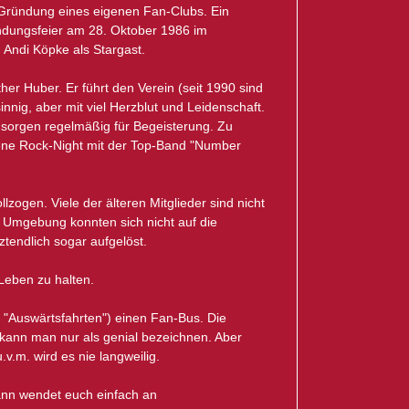
r Gründung eines eigenen Fan-Clubs. Ein
ündungsfeier am 28. Oktober 1986 im
 Andi Köpke als Stargast.
er Huber. Er führt den Verein (seit 1990 sind
innig, aber mit viel Herzblut und Leidenschaft.
orgen regelmäßig für Begeisterung. Zu
sene Rock-Night mit der Top-Band "Number
lzogen. Viele der älteren Mitglieder sind nicht
r Umgebung konnten sich nicht auf die
tendlich sogar aufgelöst.
Leben zu halten.
er "Auswärtsfahrten") einen Fan-Bus. Die
 kann man nur als genial bezeichnen. Aber
v.m. wird es nie langweilig.
ann wendet euch einfach an